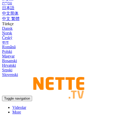
עִבְרִית
日本語
中文简体
中文 繁體
Türkçe
Dansk
Norsk
Český
বাংলা
Română
Polski
Magyar
Bosanski
Hrvatski
Srpski
Slovenski
Toggle navigation
Videolar
More