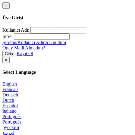
×
Üye Girişi
Kullanıcı Adı:
Şifre:
Şifremi/Kullanıcı Adımı Unuttum
Onay Maili Almadım?
Kayıt Ol
Giriş
×
Select Language
English
Français
Deutsch
Dutch
Español
Italiano
Português
Português
русский
العربية