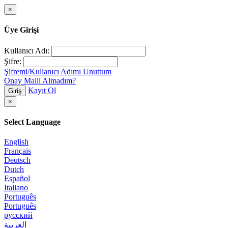
×
Üye Girişi
Kullanıcı Adı:
Şifre:
Şifremi/Kullanıcı Adımı Unuttum
Onay Maili Almadım?
Kayıt Ol
Giriş
×
Select Language
English
Français
Deutsch
Dutch
Español
Italiano
Português
Português
русский
العربية