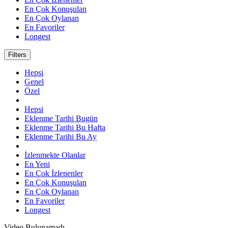
En Çok Konuşulan
En Çok Oylanan
En Favoriler
Longest
Filters
Hepsi
Genel
Özel
Hepsi
Eklenme Tarihi Bugün
Eklenme Tarihi Bu Hafta
Eklenme Tarihi Bu Ay
İzlenmekte Olanlar
En Yeni
En Çok İzlenenler
En Çok Konuşulan
En Çok Oylanan
En Favoriler
Longest
Video Bulunamadı.