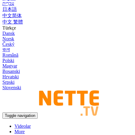
עִבְרִית
日本語
中文简体
中文 繁體
Türkçe
Dansk
Norsk
Český
বাংলা
Română
Polski
Magyar
Bosanski
Hrvatski
Srpski
Slovenski
Toggle navigation
Videolar
More