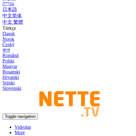
עִבְרִית
日本語
中文简体
中文 繁體
Türkçe
Dansk
Norsk
Český
বাংলা
Română
Polski
Magyar
Bosanski
Hrvatski
Srpski
Slovenski
Toggle navigation
Videolar
More