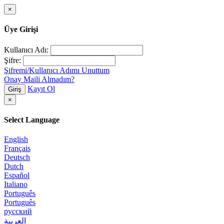
×
Üye Girişi
Kullanıcı Adı:
Şifre:
Şifremi/Kullanıcı Adımı Unuttum
Onay Maili Almadım?
Kayıt Ol
Giriş
×
Select Language
English
Français
Deutsch
Dutch
Español
Italiano
Português
Português
русский
العربية