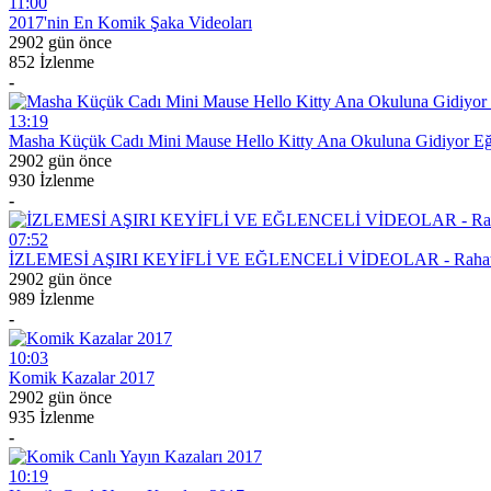
11:00
2017'nin En Komik Şaka Videoları
2902 gün önce
852 İzlenme
-
13:19
Masha Küçük Cadı Mini Mause Hello Kitty Ana Okuluna Gidiyor Eğl
2902 gün önce
930 İzlenme
-
07:52
İZLEMESİ AŞIRI KEYİFLİ VE EĞLENCELİ VİDEOLAR - Rahatlat
2902 gün önce
989 İzlenme
-
10:03
Komik Kazalar 2017
2902 gün önce
935 İzlenme
-
10:19