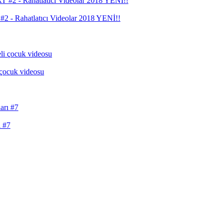
ahatlatıcı Videolar 2018 YENİ!!
cuk videosu
ı #7