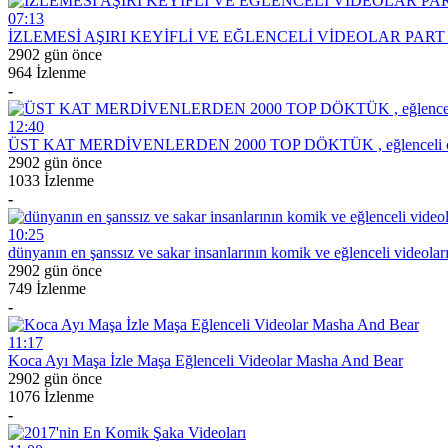
07:13
İZLEMESİ AŞIRI KEYİFLİ VE EĞLENCELİ VİDEOLAR PART #2 - R
2902 gün önce
964 İzlenme
-
12:40
ÜST KAT MERDİVENLERDEN 2000 TOP DÖKTÜK , eğlenceli ço
2902 gün önce
1033 İzlenme
-
10:25
dünyanın en şanssız ve sakar insanlarının komik ve eğlenceli videolar
2902 gün önce
749 İzlenme
-
11:17
Koca Ayı Maşa İzle Maşa Eğlenceli Videolar Masha And Bear
2902 gün önce
1076 İzlenme
-