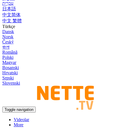
עִבְרִית
日本語
中文简体
中文 繁體
Türkçe
Dansk
Norsk
Český
বাংলা
Română
Polski
Magyar
Bosanski
Hrvatski
Srpski
Slovenski
Toggle navigation
Videolar
More