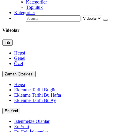
Kategoriler
Topluluk
Kategoriler
Videolar
Tür
Hepsi
Genel
Özel
Zaman Çizelgesi
Hepsi
Eklenme Tarihi Bugün
Eklenme Tarihi Bu Hafta
Eklenme Tarihi Bu Ay
En Yeni
İzlenmekte Olanlar
En Yeni
En Çok İzlenenler