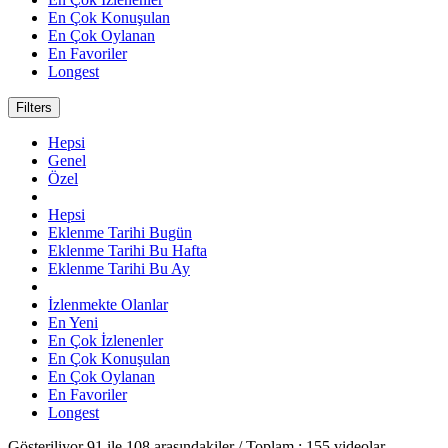
En Çok Konuşulan
En Çok Oylanan
En Favoriler
Longest
Filters
Hepsi
Genel
Özel
Hepsi
Eklenme Tarihi Bugün
Eklenme Tarihi Bu Hafta
Eklenme Tarihi Bu Ay
İzlenmekte Olanlar
En Yeni
En Çok İzlenenler
En Çok Konuşulan
En Çok Oylanan
En Favoriler
Longest
Gösteriliyor
91
ile
108
arasındakiler / Toplam :
155
videolar.