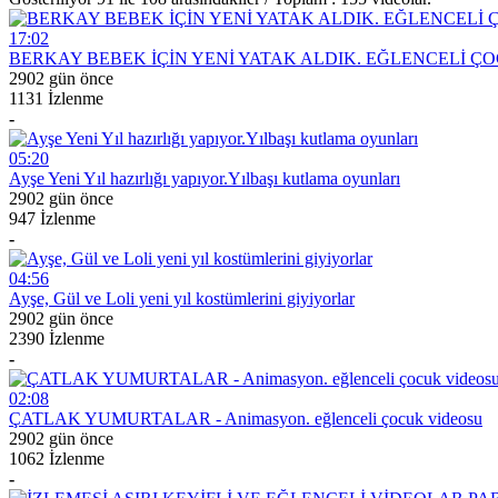
17:02
BERKAY BEBEK İÇİN YENİ YATAK ALDIK. EĞLENCELİ Ç
2902 gün önce
1131 İzlenme
-
05:20
Ayşe Yeni Yıl hazırlığı yapıyor.Yılbaşı kutlama oyunları
2902 gün önce
947 İzlenme
-
04:56
Ayşe, Gül ve Loli yeni yıl kostümlerini giyiyorlar
2902 gün önce
2390 İzlenme
-
02:08
ÇATLAK YUMURTALAR - Animasyon. eğlenceli çocuk videosu
2902 gün önce
1062 İzlenme
-