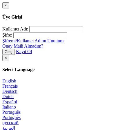
×
Üye Girişi
Kullanıcı Adı:
Şifre:
Şifremi/Kullanıcı Adımı Unuttum
Onay Maili Almadım?
Kayıt Ol
Giriş
×
Select Language
English
Français
Deutsch
Dutch
Español
Italiano
Português
Português
русский
العربية