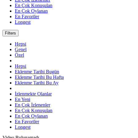
En Çok Konuşulan
En Çok Oylanan
En Favoriler
Longest
Filters
Hepsi
Genel
Özel
Hepsi
Eklenme Tarihi Bugün
Eklenme Tarihi Bu Hafta
Eklenme Tarihi Bu Ay
İzlenmekte Olanlar
En Yeni
En Çok İzlenenler
En Çok Konuşulan
En Çok Oylanan
En Favoriler
Longest
Video Bulunamadı.