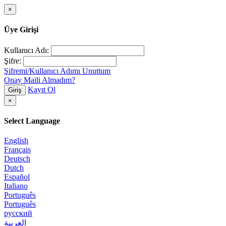
×
Üye Girişi
Kullanıcı Adı:
Şifre:
Şifremi/Kullanıcı Adımı Unuttum
Onay Maili Almadım?
Kayıt Ol
Giriş
×
Select Language
English
Français
Deutsch
Dutch
Español
Italiano
Português
Português
русский
العربية