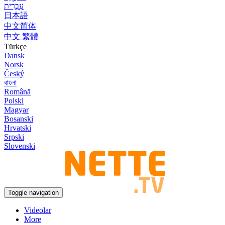
עִבְרִית
日本語
中文简体
中文 繁體
Türkçe
Dansk
Norsk
Český
বাংলা
Română
Polski
Magyar
Bosanski
Hrvatski
Srpski
Slovenski
Toggle navigation
Videolar
More