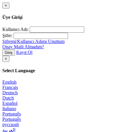
×
Üye Girişi
Kullanıcı Adı:
Şifre:
Şifremi/Kullanıcı Adımı Unuttum
Onay Maili Almadım?
Kayıt Ol
Giriş
×
Select Language
English
Français
Deutsch
Dutch
Español
Italiano
Português
Português
русский
العربية