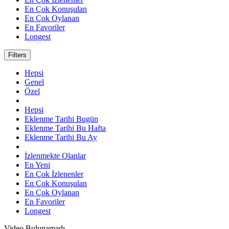
En Çok Konuşulan
En Çok Oylanan
En Favoriler
Longest
Filters
Hepsi
Genel
Özel
Hepsi
Eklenme Tarihi Bugün
Eklenme Tarihi Bu Hafta
Eklenme Tarihi Bu Ay
İzlenmekte Olanlar
En Yeni
En Çok İzlenenler
En Çok Konuşulan
En Çok Oylanan
En Favoriler
Longest
Video Bulunamadı.