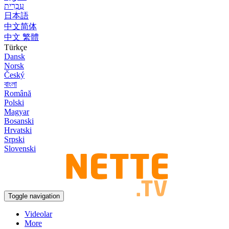
עִבְרִית
日本語
中文简体
中文 繁體
Türkçe
Dansk
Norsk
Český
বাংলা
Română
Polski
Magyar
Bosanski
Hrvatski
Srpski
Slovenski
Toggle navigation
Videolar
More