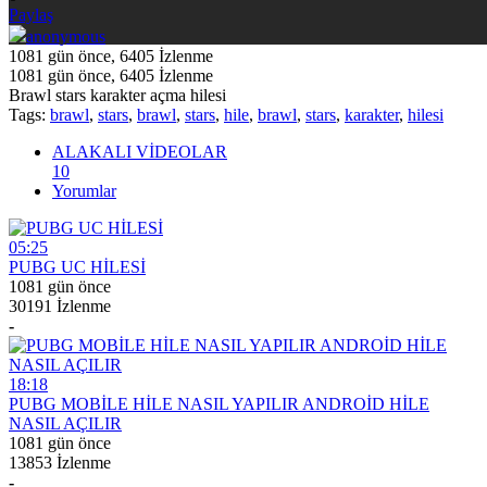
Paylaş
anonymous
1081 gün önce
,
6405
İzlenme
1081 gün önce
,
6405
İzlenme
Brawl stars karakter açma hilesi
Tags:
brawl
,
stars
,
brawl
,
stars
,
hile
,
brawl
,
stars
,
karakter
,
hilesi
ALAKALI VİDEOLAR
10
Yorumlar
05:25
PUBG UC HİLESİ
1081 gün önce
30191 İzlenme
-
18:18
PUBG MOBİLE HİLE NASIL YAPILIR ANDROİD HİLE
NASIL AÇILIR
1081 gün önce
13853 İzlenme
-