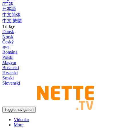
עִבְרִית
日本語
中文简体
中文 繁體
Türkçe
Dansk
Norsk
Český
বাংলা
Română
Polski
Magyar
Bosanski
Hrvatski
Srpski
Slovenski
Toggle navigation
Videolar
More