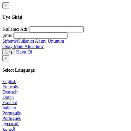
×
Üye Girişi
Kullanıcı Adı:
Şifre:
Şifremi/Kullanıcı Adımı Unuttum
Onay Maili Almadım?
Kayıt Ol
Giriş
×
Select Language
English
Français
Deutsch
Dutch
Español
Italiano
Português
Português
русский
العربية